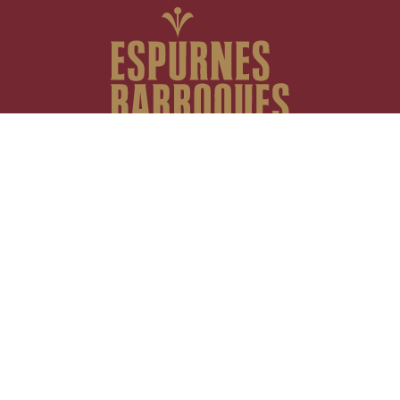
Fundació Espurnes Barroques
Casa Gran del Miracle
25290 Riner (Lleida)
NIF: G06811335
info@espurnesbarroques.cat
T.
+34 621 215 834