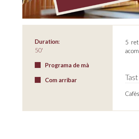
Duration:
5 ret
50'
acomp
Programa de mà
Tast
Com arribar
Cafè