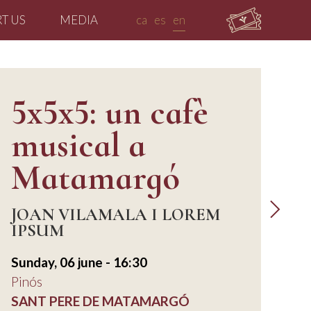
T US
MEDIA
ca
es
en
5x5x5: un cafè
musical a
Matamargó
JOAN VILAMALA I LOREM
IPSUM
Sunday, 06 june - 16:30
Pinós
SANT PERE DE MATAMARGÓ