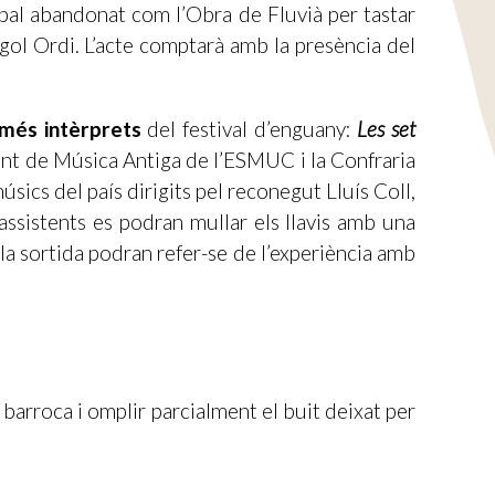
opal abandonat com l’Obra de Fluvià per tastar
ol Ordi. L’acte comptarà amb la presència del
 més intèrprets
del festival d’enguany:
Les set
ent de Música Antiga de l’ESMUC i la Confraria
ics del país dirigits pel reconegut Lluís Coll,
 assistents es podran mullar els llavis amb una
a la sortida podran refer-se de l’experiència amb
barroca i omplir parcialment el buit deixat per
s a Sant Llorenç de Morunys
, que el dia abans