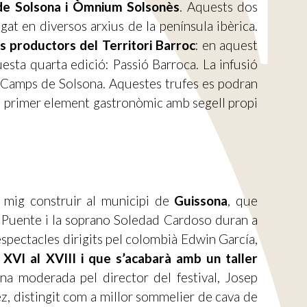
 de Solsona i Òmnium Solsonès
. Aquests dos
at en diversos arxius de la península ibèrica.
s productors del Territori Barroc
: en aquest
esta quarta edició: Passió Barroca. La infusió
a Camps de Solsona. Aquestes trufes es podran
 el primer element gastronòmic amb segell propi
 mig construir al municipi de
Guissona
, que
me Puente i la soprano Soledad Cardoso duran a
espectacles dirigits pel colombià Edwin García,
 XVI al XVIII i que s’acabarà amb un taller
na moderada pel director del festival, Josep
, distingit com a millor sommelier de cava de