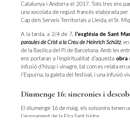
Catalunya i Andorra el 2017. Tots tres ens pa
una xocolata de regust francès elaborada per
Cap dels Serveis Territorials a Lleida, el Sr. M
A la tarda, a 2/4 de 7,
l’església de Sant Ma
paraules de Crist a la Creu de Heinrich Schütz
, e
de la Basílica del Pi de Barcelona. Amb les ent
ens portaran a l’espiritualitat d’aquesta
obra 
infusió d’hisop i vinagre, tal com es relata en 
l’Espurna, la galeta del festival, i una infusió v
Diumenge 16: sincronies i descob
El diumenge 16 de maig, els solsonins tenen un
l’ajornament de la Fira Sant Isidre.
El diumenge al matí,
un quintet de luxe acom