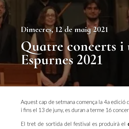
Dimecres, 12 de maig 2021
Quatre concerts i 
Espurnes 2021
Aquest cap de setmana comença la 4a edició d
i fins el 13 de juny, es duran a terme 16 concert
El tret de sortida del festival es produirà el