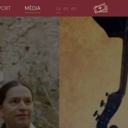
PORT
MÈDIA
ca
es
en