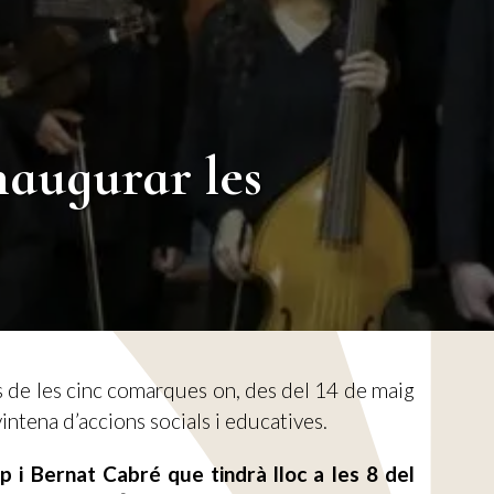
naugurar les
 de les cinc comarques on, des del 14 de maig
 vintena d’accions socials i educatives.
 i Bernat Cabré que tindrà lloc a les 8 del