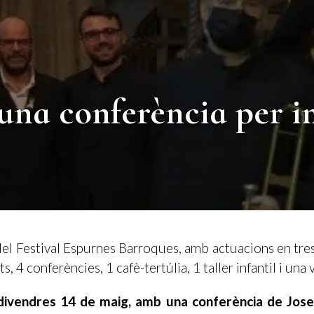
una conferència per i
el Festival Espurnes Barroques, amb actuacions en tres
s, 4 conferències, 1 cafè-tertúlia, 1 taller infantil i una
divendres 14 de maig, amb una conferència de Josep