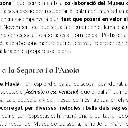
lsona
i que compta amb la
col·laboració del Museu
 la seva passió per recuperar el patrimoni musical amag
rència s’acompanyarà d’un
tast que posarà en valor el
e November Tea, que situarà el públic en el lema d’aqu
b cor especiat, elaborades al Forn de pa - Pastisseri
eria té a Solsona mentre duri el festival, i representen
plarà en les properes edicions.
t a la Segarra i a l’Anoia
e Fluvià
—un esplèndid palau episcopal abandonat a
’espectacle
¡Asómate a esa ventana!
, que el ballarí Jai
La producció, vívida i fresca, com és habitual en els 
ecorregut per diverses melodies i balls dels segles
 començar l’espectacle, hi haurà una breu taula rodo
, director del Museu de Guissona, i amb Jordi Martínez