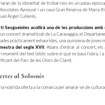
rlaran de la idoneïtat de trobar-nos en un palau episc
 Xocolates Aynousé i un cava Gran Reserva de Maria Rig
iquel Àngel Cullerés.
rtí Sesgueioles acollirà una de les produccions amb
n un concert dramatitzat de La Caravaggia, el Departam
rades pràcticament exhaurides, una quinzena de joves mús
mestra del segle XVII
. Abans d’entrar al concert, els
un moment del text bíblic sobre el què es basa l’obra, i 
ivificant del Parc de les Olors de Claret.
ertes al Solsonès
a nodrida oferta a la comarca per amarar-se de cultura 
panyarà la delicada veu de la soprano Anaïs Olivera