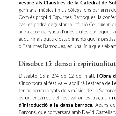
vespre als Claustres de la Catedral de So
germans, músics i musicòlegs, ens parlaran de
Com és propi d’Espurnes Barroques, la confe
cas, es podrà degustar la infusió
Cor calent
, d
anirà acompanyada d’unes trufes barroques am
adquirir als quatre establiments que la pastiss
d’Espurnes Barroques, en una línia que s’eixam
Dissabte 15: dansa i espiritualita
Dissabte 15 a 2/4 de 12 del matí, l’
Obra d
s’incorpora al festival— acollirà l’estrena de l
terme acompanyats dels músics de La Sonorosa. 
és un encàrrec del festival on es traça un
r
d’introducció a la dansa barroca
. Abans de
Barcons, que conversarà amb David Castellana