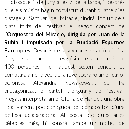
El dissabte 1 de juny a les 7 de la tarda, i després
que els músics hagin conviscut durant quatre dies
d’stage al Santuari del Miracle, tindrà lloc un dels
plats forts del festival: el segon concert de
l’
Orquestra del Miracle, dirigida per Juan de la
Rubia i impulsada per la Fundació Espurnes
Barroques
. Després de la seva presentació pública
l’any passat —amb una església plena amb més de
400 persones—, en aquest segon concert es
comptarà amb la veu de la jove soprano americano-
polonesa Alexandra Nowakowski, qui ha
protagonitzat el cartell d’enguany del festival.
Plegats interpretaran el Glòria de Händel: una obra
relativament poc coneguda del compositor, d’una
bellesa aclaparadora. Al costat de dues àries
cèlebres més, hi sonarà també un motet de