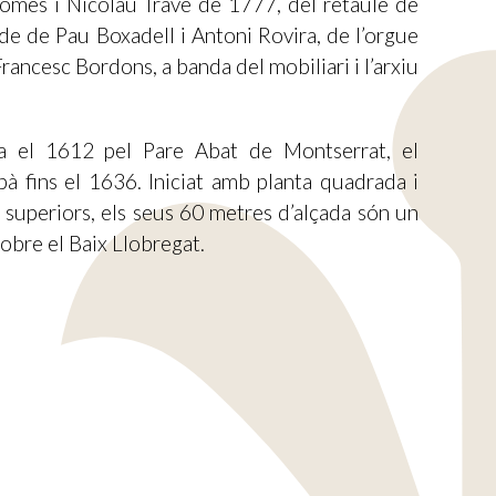
mes i Nicolau Travé de 1777, del retaule de
de de Pau Boxadell i Antoni Rovira, de l’orgue
Francesc Bordons, a banda del mobiliari i l’arxiu
a el 1612 pel Pare Abat de Montserrat, el
à fins el 1636. Iniciat amb planta quadrada i
s superiors, els seus 60 metres d’alçada són un
obre el Baix Llobregat.