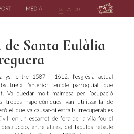
PORT
MÈDIA
ca
es
en
a de Santa Eulàlia
reguera
anys, entre 1587 i 1612, l’església actual
bstitueix l’anterior temple parroquial, que
it. Va quedar molt malmesa per l’ocupació
s tropes napoleòniques van utilitzar-la de
erò el que va causar-hi estralls irrecuperables
ivil, on un escamot de fora de la vila fou el
destrucció, entre altres, del fabulós retaule