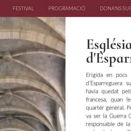
FESTIVAL
PROGRAMACIÓ
DONA'NS SU
Esglési
d'Espar
Erigida en pocs 
d’Esparreguera su
havia quedat pet
francesa, quan le
quarter general. P
va ser la Guerra C
responsable de la 