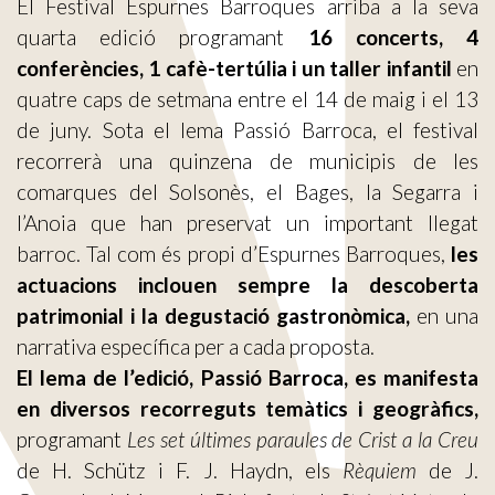
El Festival Espurnes Barroques arriba a la seva
quarta edició programant
16 concerts, 4
conferències, 1 cafè-tertúlia i un taller infantil
en
quatre caps de setmana entre el 14 de maig i el 13
de juny. Sota el lema Passió Barroca, el festival
recorrerà una quinzena de municipis de les
comarques del Solsonès, el Bages, la Segarra i
l’Anoia que han preservat un important llegat
barroc. Tal com és propi d’Espurnes Barroques,
les
actuacions inclouen sempre la descoberta
patrimonial i la degustació gastronòmica,
en una
narrativa específica per a cada proposta.
El lema de l’edició, Passió Barroca, es manifesta
en diversos recorreguts temàtics i geogràfics,
programant
Les set últimes paraules de Crist a la Creu
de H. Schütz i F. J. Haydn, els
Rèquiem
de J.