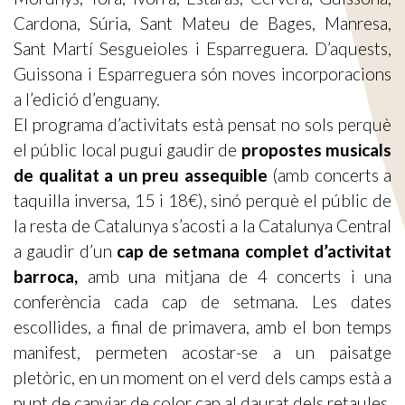
Cardona, Súria, Sant Mateu de Bages, Manresa,
Sant Martí Sesgueioles i Esparreguera. D’aquests,
Guissona i Esparreguera són noves incorporacions
a l’edició d’enguany.
El programa d’activitats està pensat no sols perquè
el públic local pugui gaudir de
propostes musicals
de qualitat a un preu assequible
(amb concerts a
taquilla inversa, 15 i 18€), sinó perquè el públic de
la resta de Catalunya s’acosti a la Catalunya Central
a gaudir d’un
cap de setmana complet d’activitat
barroca,
amb una mitjana de 4 concerts i una
conferència cada cap de setmana. Les dates
escollides, a final de primavera, amb el bon temps
manifest, permeten acostar-se a un paisatge
pletòric, en un moment on el verd dels camps està a
punt de canviar de color cap al daurat dels retaules.