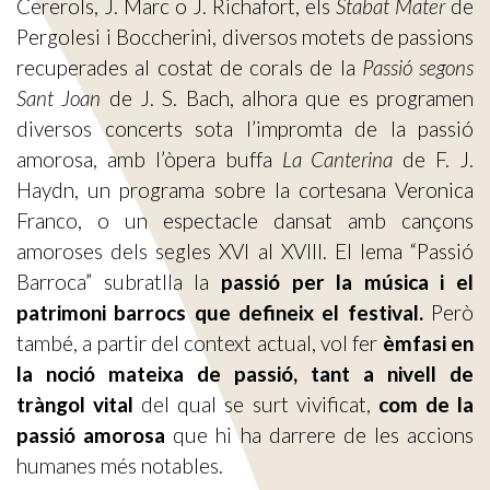
Cererols, J. Marc o J. Richafort, els
Stabat Mater
de
Pergolesi i Boccherini, diversos motets de passions
recuperades al costat de corals de la
Passió segons
Sant Joan
de J. S. Bach, alhora que es programen
diversos concerts sota l’impromta de la passió
amorosa, amb l’òpera buffa
La Canterina
de F. J.
Haydn, un programa sobre la cortesana Veronica
Franco, o un espectacle dansat amb cançons
amoroses dels segles XVI al XVIII. El lema “Passió
Barroca” subratlla la
passió per la música i el
patrimoni barrocs que defineix el festival.
Però
també, a partir del context actual, vol fer
èmfasi en
la noció mateixa de passió, tant a nivell de
tràngol vital
del qual se surt vivificat,
com de la
passió amorosa
que hi ha darrere de les accions
humanes més notables.