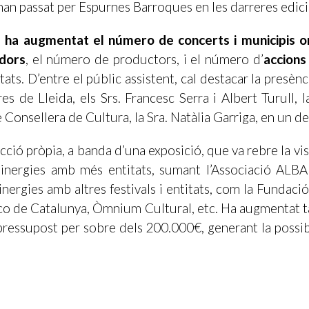
han passat per Espurnes Barroques en les darreres edici
s
ha augmentat el número de concerts i municipis o
dors
, el número de productors, i el número d’
accions
ats. D’entre el públic assistent, cal destacar la presènc
es de Lleida, els Srs. Francesc Serra i Albert Turull, l
 Consellera de Cultura, la Sra. Natàlia Garriga, en un de
cció pròpia, a banda d’una exposició, que va rebre la vi
 sinergies amb més entitats, sumant l’Associació ALBA
nergies amb altres festivals i entitats, com la Fundació
sco de Catalunya, Òmnium Cultural, etc. Ha augmentat t
pressupost per sobre dels 200.000€, generant la possib
 valora molt positivament aquesta cinquena edició que 
 d’una trajectòria tan solvent ens ha ajudat a fer créi