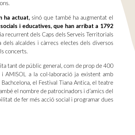
ons.
n ha actuat,
sinó que també ha augmentat el
 socials i educatives, que han arribat a 1792
ia recurrent dels Caps dels Serveis Territorials
a dels alcaldes i càrrecs electes dels diversos
ls concerts.
sita tant de públic general, com de prop de 400
 i AMISOL a la col·laboració ja existent amb
 Bachcelona, el Festival Tiana Antica, el teatre
ambé el nombre de patrocinadors i d’amics del
ilitat de fer més acció social i programar dues
qualifica com “l’edició de la consolidació” i
xer el festival. La presència del mestre Savall