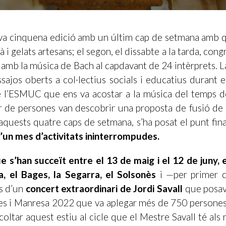
eva cinquena edició amb un últim cap de setmana amb qua
à i gelats artesans; el segon, el dissabte a la tarda, co
 amb la música de Bach al capdavant de 24 intèrprets. 
ssajos oberts a col·lectius socials i educatius durant e
 l’ESMUC que ens va acostar a la música del temps de 
nar de persones van descobrir una proposta de fusió de 
aquests quatre caps de setmana, s’ha posat el punt fina
 d’un mes d’activitats ininterrompudes.
e s’han succeït entre el 13 de maig i el 12 de juny, 
a, el Bages, la Segarra, el Solsonès
i —per primer c
s d’un
concert extraordinari de Jordi Savall
que posava
s i Manresa 2022 que va aplegar més de 750 persones a
oltar aquest estiu al cicle que el Mestre Savall té al