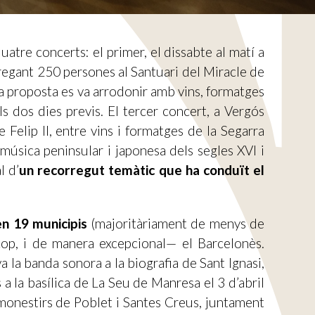
tre concerts: el primer, el dissabte al matí a
ngregant 250 persones al Santuari del Miracle de
La proposta es va arrodonir amb vins, formatges
ls dos dies previs. El tercer concert, a Vergós
Felip II, entre vins i formatges de la Segarra
música peninsular i japonesa dels segles XVI i
l d’
un recorregut temàtic que ha conduït el
en 19 municipis
(majoritàriament de menys de
op, i de manera excepcional— el Barcelonès.
 la banda sonora a la biografia de Sant Ignasi,
 la basílica de La Seu de Manresa el 3 d’abril
s monestirs de Poblet i Santes Creus, juntament