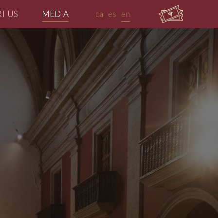
T US
MEDIA
ca
es
en