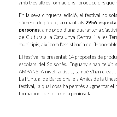
amb tres altres formacions i produccions que 
En la seva cinquena edició, el festival no sol
número de públic, arribant als
2956 especta
persones
, amb prop d’una quarantena d’activit
de Cultura a la Catalunya Central i a les Terr
municipis, així com l’assistència de l’Honorable
El festival ha presentat 14 propostes de produ
escolars del Solsonès. Enguany s’han teixit
AMPANS. A nivell artístic, també s’han creat si
La Puntual de Barcelona, els Amics de la Une
festival, la qual cosa ha permès augmentar el 
formacions de fora de la península.
Josep Barcons, director d’Espurnes Baroques,
comenta que “el fet de comptar amb un patronat