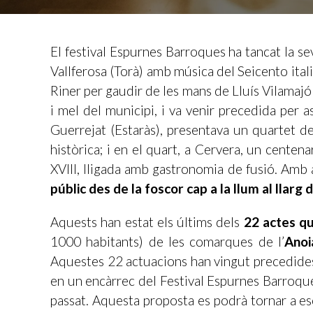
El festival Espurnes Barroques ha tancat la s
Vallferosa (Torà) amb música del Seicento itali
Riner per gaudir de les mans de Lluís Vilamajó
i mel del municipi, i va venir precedida per a
Guerrejat (Estaràs), presentava un quartet de
històrica; i en el quart, a Cervera, un cente
XVIII, lligada amb gastronomia de fusió. Amb 
públic des de la foscor cap a la llum al llarg
Aquests han estat els últims dels
22 actes qu
1000 habitants) de les comarques de l’
Anoi
Aquestes 22 actuacions han vingut precedide
en un encàrrec del Festival Espurnes Barroque
passat. Aquesta proposta es podrà tornar a esc