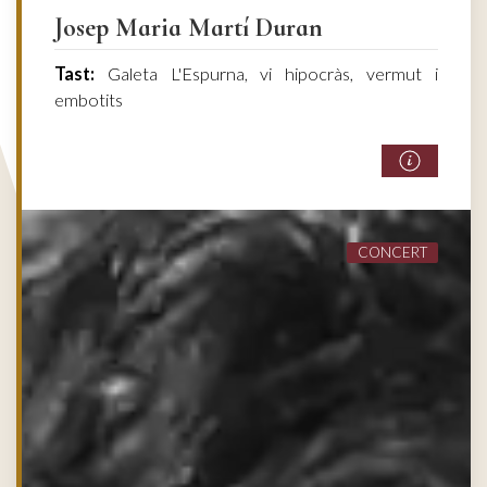
Josep Maria Martí Duran
Tast:
Galeta L'Espurna, vi hipocràs, vermut i
embotits
CONCERT