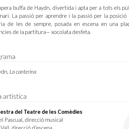
pera buffa de Haydn, divertida i apta per a tots els p
enari. La passió per aprendre i la passió per la posic
ria de les de sempre, posada en escena en una plaç
ncies de la partitura— xocolata desfeta.
grama
ydn,
La canterina
a artística
estra del Teatre de les Comèdies
l Pascual, direcció musical
 Vall, direcció d’escena