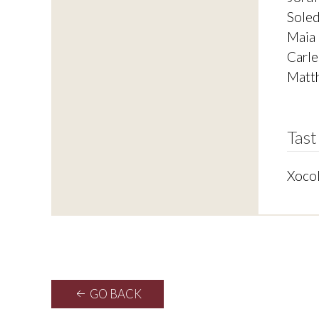
Soled
Maia 
Carle
Matth
Tast
Xocol
GO BACK