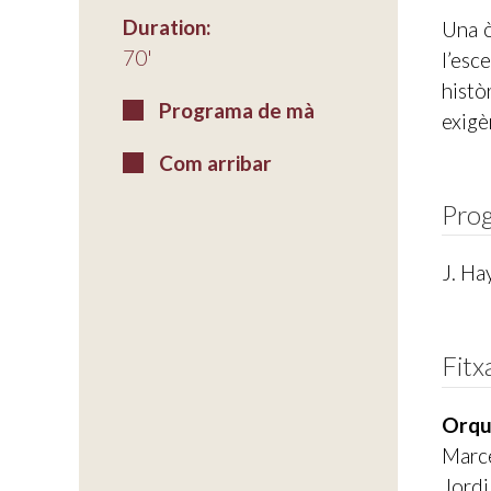
Duration:
Una ò
70'
l’esc
histò
Programa de mà
exigè
Com arribar
Pro
J. Ha
Fitx
Orqu
Marce
Jordi