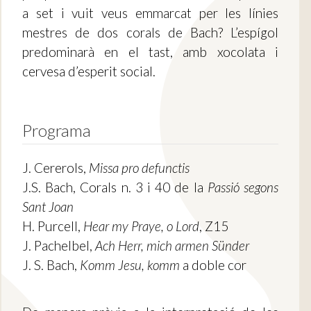
a set i vuit veus emmarcat per les línies
mestres de dos corals de Bach? L’espígol
predominarà en el tast, amb xocolata i
cervesa d’esperit social.
Programa
J. Cererols,
Missa pro defunctis
J.S. Bach, Corals n. 3 i 40 de la
Passió segons
Sant Joan
H. Purcell,
Hear my Praye, o Lord
, Z15
J. Pachelbel,
Ach Herr, mich armen Sünder
J. S. Bach,
Komm Jesu, komm
a doble cor