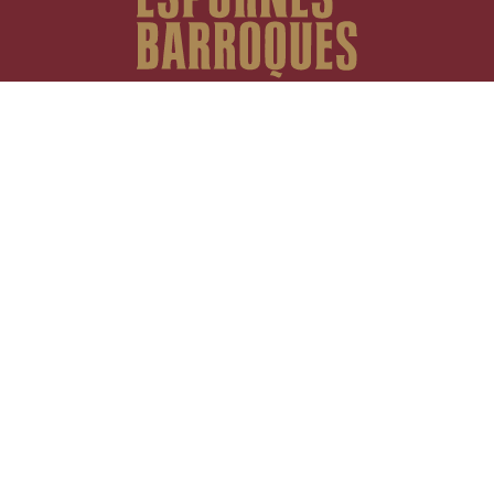
Fundació Espurnes Barroques
Casa Gran del Miracle
25290 Riner (Lleida)
NIF: G06811335
info@espurnesbarroques.cat
T.
+34 621 215 834
CONTACT