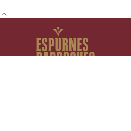
Fundació Espurnes Barroques
Casa Gran del Miracle
25290 Riner (Lleida)
NIF: G06811335