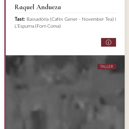
Raquel Andueza
Tast:
Bassadòria (Cafès Gener - November Tea) i
L’Espurna (Forn Coma)
TALLER