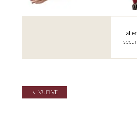
Talle
secun
VUELVE