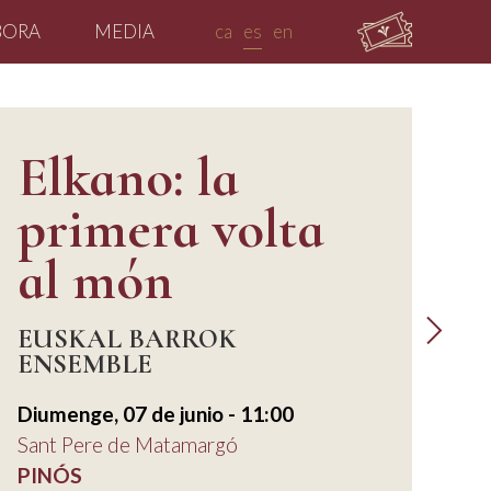
BORA
MEDIA
ca
es
en
Elkano: la
primera volta
al món
EUSKAL BARROK
ENSEMBLE
Diumenge, 07 de junio - 11:00
Sant Pere de Matamargó
PINÓS