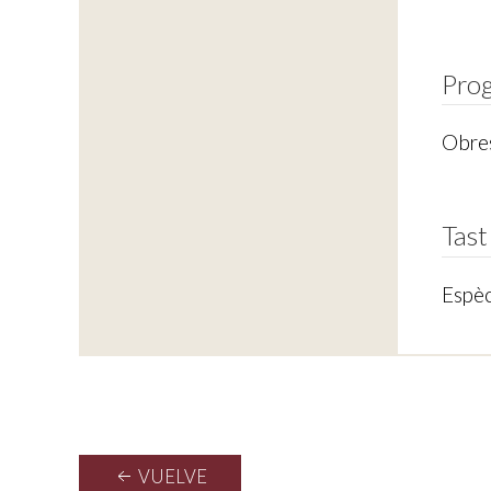
Pro
Obres
Tast
Espèc
VUELVE