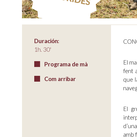
Duración:
CON
1h. 30'
El ma
Programa de mà
fent 
Com arribar
que l
naveg
El gr
inter
d’una
amb f