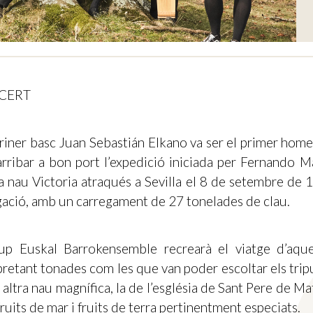
CERT
riner basc Juan Sebastián Elkano va ser el primer home 
arribar a bon port l’expedició iniciada per Fernando M
a nau Victoria atraqués a Sevilla el 8 de setembre de 
ació, amb un carregament de 27 tonelades de clau.
up Euskal Barrokensemble recrearà el viatge d’aque
pretant tonades com les que van poder escoltar els trip
 altra nau magnífica, la de l’església de Sant Pere de M
ruits de mar i fruits de terra pertinentment especiats.