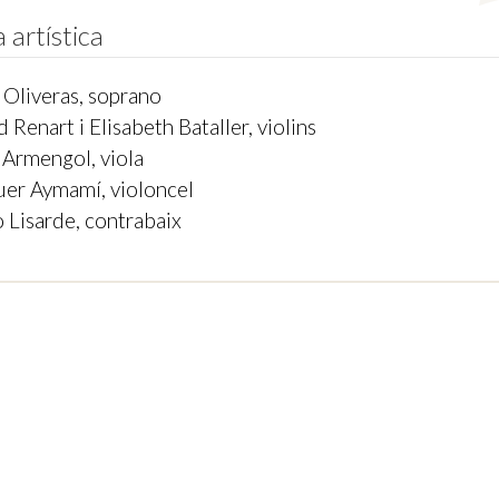
a artística
 Oliveras, soprano
d Renart i Elisabeth Bataller, violins
 Armengol, viola
er Aymamí, violoncel
 Lisarde, contrabaix