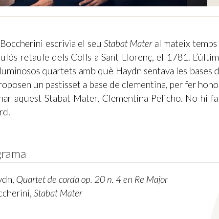
 Boccherini escrivia el seu
Stabat Mater
al mateix temps 
bulós retaule dels Colls a Sant Llorenç, el 1781. L’últ
lluminosos quartets amb què Haydn sentava les bases d
roposen un pastisset a base de clementina, per fer honor
nar aquest Stabat Mater, Clementina Pelicho. No hi fal
rd.
grama
ydn,
Quartet de corda op. 20 n. 4 en Re Major
ccherini,
Stabat Mater