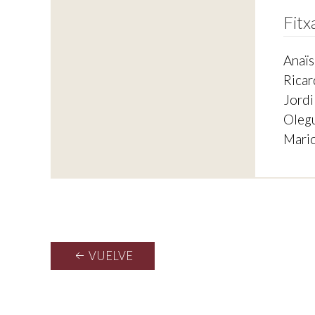
Fitx
Anaïs
Ricar
Jordi
Olegu
Mario
VUELVE