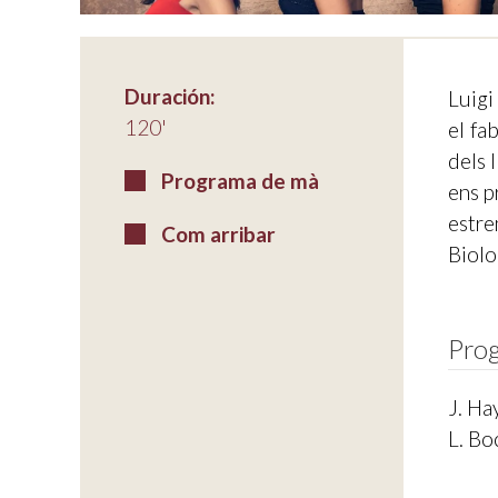
Duración:
Luigi
120'
el fa
dels 
Programa de mà
ens p
estre
Com arribar
Biolo
Pro
J. Ha
L. Bo